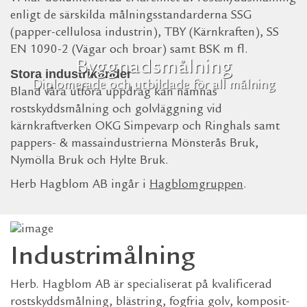
enligt de särskilda målningsstandarderna SSG
(papper-cellulosa industrin), TBY (Kärnkraften), SS
EN 1090-2 (Vägar och broar) samt BSK m fl.
Byggnadsmålning
Stora industrikunder
Diplomerade och utbildade för all målning
Bland våra utföra uppdrag kan nämnas
rostskyddsmålning och golvläggning vid
kärnkraftverken OKG Simpevarp och Ringhals samt
pappers- & massaindustrierna Mönsterås Bruk,
Nymölla Bruk och Hylte Bruk.
Herb Hagblom AB ingår i
Hagblomgruppen
.
Industrimålning
Herb. Hagblom AB är specialiserat på kvalificerad
rostskyddsmålning, blästring, fogfria golv, komposit-