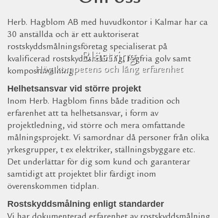
Herb. Hagblom AB med huvudkontor i Kalmar har ca
30 anställda och är ett auktoriserat
rostskyddsmålningsföretag specialiserat på
Blästring
kvalificerad rostskyddsmålning, fogfria golv samt
Hög kompetens och lång erfarenhet
kompositmålning.
Helhetsansvar vid större projekt
Inom Herb. Hagblom finns både tradition och
erfarenhet att ta helhetsansvar, i form av
projektledning, vid större och mera omfattande
målningsprojekt. Vi samordnar då personer från olika
yrkesgrupper, t ex elektriker, ställningsbyggare etc.
Det underlättar för dig som kund och garanterar
samtidigt att projektet blir färdigt inom
överenskommen tidplan.
Rostskyddsmålning enligt standarder
Vi har dokumenterad erfarenhet av rostskyddsmålning