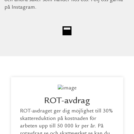
och andra saker som händer hos oss. Följ oss gärna
på Instagram.
ROT-avdrag
ROT-avdraget ger dig möjlighet till 30%
skattereduktion på kostnaden för
arbeten upp till 50 000 kr per år. På
rotavdrag.se
och
skatteverket.se
kan du